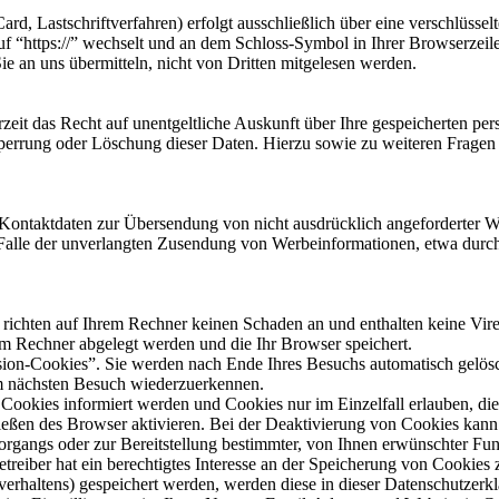
rd, Lastschriftverfahren) erfolgt ausschließlich über eine verschlüss
auf “https://” wechselt und an dem Schloss-Symbol in Ihrer Browserzeile
e an uns übermitteln, nicht von Dritten mitgelesen werden.
zeit das Recht auf unentgeltliche Auskunft über Ihre gespeicherten 
Sperrung oder Löschung dieser Daten. Hierzu sowie zu weiteren Frage
Kontaktdaten zur Übersendung von nicht ausdrücklich angeforderter W
 im Falle der unverlangten Zusendung von Werbeinformationen, etwa durc
 richten auf Ihrem Rechner keinen Schaden an und enthalten keine Vire
rem Rechner abgelegt werden und die Ihr Browser speichert.
ion-Cookies”. Sie werden nach Ende Ihres Besuchs automatisch gelösch
im nächsten Besuch wiederzuerkennen.
n Cookies informiert werden und Cookies nur im Einzelfall erlauben, d
ßen des Browser aktivieren. Bei der Deaktivierung von Cookies kann di
gangs oder zur Bereitstellung bestimmter, von Ihnen erwünschter Funk
eiber hat ein berechtigtes Interesse an der Speicherung von Cookies zu
verhaltens) gespeichert werden, werden diese in dieser Datenschutzerk