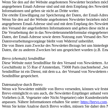
Wenn Sie den auf der Website angebotenen Newsletter beziehen möcht
angegebenen Email-Adresse sind und mit dem Empfang des Newsletter
Informationen und geben sie nicht an Dritte weiter.
Die erteilte Einwilligung zur Speicherung der Daten, der Email-Adr
Wenn Sie den auf der Website angebotenen Newsletter beziehen möcht
angegebenen Email-Adresse sind und mit dem Empfang des Newsletters
den Versand der angeforderten Informationen und geben diese nicht an
Die Verarbeitung der in das Newsletteranmeldeformular eingegebenen D
Daten, der Email-Adresse sowie deren Nutzung zum Versand des Newsl
Datenverarbeitungsvorgänge bleibt vom Widerruf unberührt.
Die von Ihnen zum Zwecke des Newsletter-Bezugs bei uns hinterlegte
Daten, die zu anderen Zwecken bei uns gespeichert wurden (z.B. Emai
Brevo (ehemals) SendinBlue
Diese Website nutzt SendinBlue für den Versand von Newslettern. Anb
Geschäftssitz in 55 Rue d’Amsterdam, 75008 Paris (nachstehend „Se
SendinBlue ist ein Dienst, mit dem u.a. der Versand von Newsletter
SendinBlue gespeichert.
Datenanalyse durch Brevo
Wenn wir Newsletter mithilfe von Brevo versenden, können wir festst
Brevo ermöglicht es uns auch, die Newsletter-Empfänger anhand versc
Vorlieben (z.B. Vegetarier oder Nicht-Vegetarier) oder Kundenbeziehu
anpassen. Nähere Informationen erhalten Sie unter:
https://brevo.com
.
Wenn Sie keine Analyse durch Brevo wollen, müssen Sie daher den New