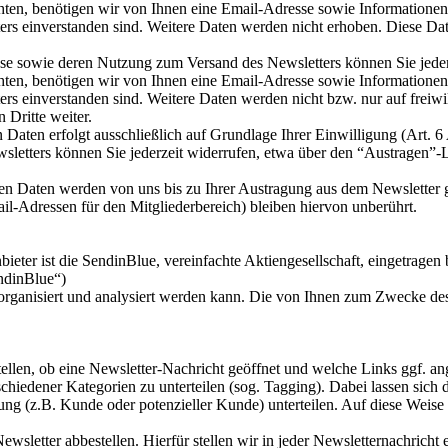
en, benötigen wir von Ihnen eine Email-Adresse sowie Informationen, 
s einverstanden sind. Weitere Daten werden nicht erhoben. Diese Date
esse sowie deren Nutzung zum Versand des Newsletters können Sie jede
en, benötigen wir von Ihnen eine Email-Adresse sowie Informationen, 
 einverstanden sind. Weitere Daten werden nicht bzw. nur auf freiwil
 Dritte weiter.
aten erfolgt ausschließlich auf Grundlage Ihrer Einwilligung (Art. 6 
etters können Sie jederzeit widerrufen, etwa über den “Austragen”-Li
n Daten werden von uns bis zu Ihrer Austragung aus dem Newsletter ge
l-Adressen für den Mitgliederbereich) bleiben hiervon unberührt.
ieter ist die SendinBlue, vereinfachte Aktiengesellschaft, eingetrage
ndinBlue“)
n organisiert und analysiert werden kann. Die von Ihnen zum Zwecke 
ellen, ob eine Newsletter-Nachricht geöffnet und welche Links ggf. an
hiedener Kategorien zu unterteilen (sog. Tagging). Dabei lassen sich 
ng (z.B. Kunde oder potenzieller Kunde) unterteilen. Auf diese Weise l
sletter abbestellen. Hierfür stellen wir in jeder Newsletternachrich