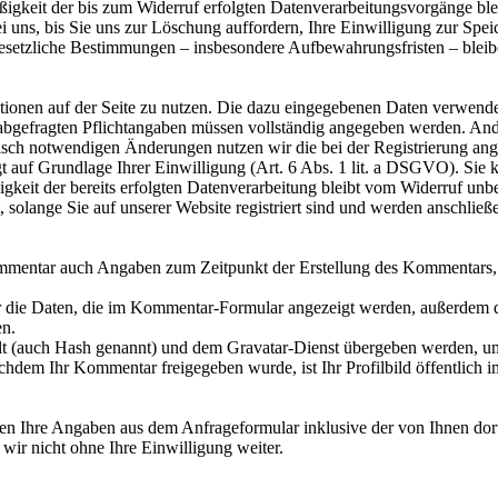
ßigkeit der bis zum Widerruf erfolgten Datenverarbeitungsvorgänge bl
uns, bis Sie uns zur Löschung auffordern, Ihre Einwilligung zur Spei
esetzliche Bestimmungen – insbesondere Aufbewahrungsfristen – bleib
unktionen auf der Seite zu nutzen. Die dazu eingegebenen Daten verwe
ung abgefragten Pflichtangaben müssen vollständig angegeben werden. An
sch notwendigen Änderungen nutzen wir die bei der Registrierung ang
t auf Grundlage Ihrer Einwilligung (Art. 6 Abs. 1 lit. a DSGVO). Sie k
gkeit der bereits erfolgten Datenverarbeitung bleibt vom Widerruf unbe
, solange Sie auf unserer Website registriert sind und werden anschlie
mmentar auch Angaben zum Zeitpunkt der Erstellung des Kommentars, 
die Daten, die im Kommentar-Formular angezeigt werden, außerdem di
en.
llt (auch Hash genannt) und dem Gravatar-Dienst übergeben werden, um
chdem Ihr Kommentar freigegeben wurde, ist Ihr Profilbild öffentlich 
n Ihre Angaben aus dem Anfrageformular inklusive der von Ihnen dor
wir nicht ohne Ihre Einwilligung weiter.