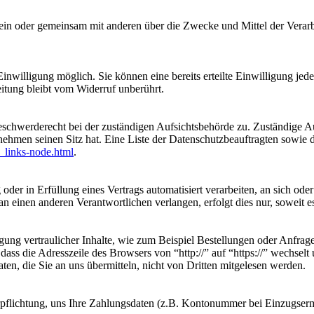
die allein oder gemeinsam mit anderen über die Zwecke und Mittel der 
nwilligung möglich. Sie können eine bereits erteilte Einwilligung jede
itung bleibt vom Widerruf unberührt.
eschwerderecht bei der zuständigen Aufsichtsbehörde zu. Zuständige Au
nehmen seinen Sitz hat. Eine Liste der Datenschutzbeauftragten sow
_links-node.html
.
oder in Erfüllung eines Vertrags automatisiert verarbeiten, an sich od
n einen anderen Verantwortlichen verlangen, erfolgt dies nur, soweit e
ung vertraulicher Inhalte, wie zum Beispiel Bestellungen oder Anfrage
dass die Adresszeile des Browsers von “http://” auf “https://” wechsel
en, die Sie an uns übermitteln, nicht von Dritten mitgelesen werden.
erpflichtung, uns Ihre Zahlungsdaten (z.B. Kontonummer bei Einzugser