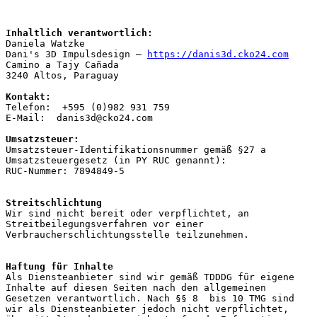
Inhaltlich verantwortlich:
Daniela Watzke
Dani's 3D Impulsdesign – 
https://danis3d.cko24.com
Camino a Tajy Cañada 
3240 Altos, Paraguay 
Kontakt:
Telefon:  +595 (0)982 931 759 
E-Mail:  danis3d@cko24.com 
Umsatzsteuer:
Umsatzsteuer-Identifikationsnummer gemäß §27 a 
Umsatzsteuergesetz (in PY RUC genannt):
RUC-Nummer: 7894849-5
Streitschlichtung
Wir sind nicht bereit oder verpflichtet, an 
Streitbeilegungsverfahren vor einer 
Verbraucherschlichtungsstelle teilzunehmen.
Haftung für Inhalte
Als Diensteanbieter sind wir gemäß TDDDG für eigene 
Inhalte auf diesen Seiten nach den allgemeinen 
Gesetzen verantwortlich. Nach §§ 8  bis 10 TMG sind 
wir als Diensteanbieter jedoch nicht verpflichtet,  