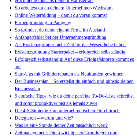
Noch heute raus aus deinem Hamsterrad
So arbeitest du an deinem Unternehmer-Wachstum
Online Weiterbildung – damit du voran kommst
Firmengründung in Paraguay
So gründest du deine eigene Firma im Ausland
Anfängerfehler bei der Unternehmensgründung
Als Existenzgründer mehr Zeit für das Wesentliche haben
Existenzgründung Starterpaket – erfolgreich selbstständig
Erfolgreich selbstständig: Auf diese Erfolgsfaktoren kommt es
an!
Start-Ups mit Gründerrabatten als Neukunden gewinnen
Der Businessplan – So erstellst du einfach und günstig deinen
Businessplan
5 einfache Tipps, wie du deine perfekte To-Do-Liste schreibst
und somit produktiver bist als jemals zuvor
Die 4-S-Strategie zum unternehmerischen Durchbruch
Delegieren – warum und wie?
Was ist eine Stunde deiner Zeit tatsächlich wert?
Zeitmanagement: Die 5 wichtigsten Grundregeln und