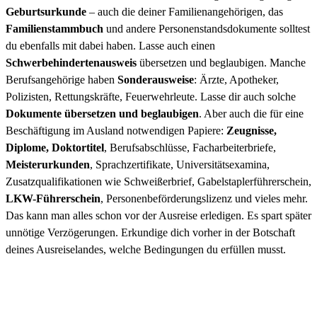
Geburtsurkunde
– auch die deiner Familienangehörigen, das
Familienstammbuch
und andere Personenstandsdokumente solltest
du ebenfalls mit dabei haben. Lasse auch einen
Schwerbehindertenausweis
übersetzen und beglaubigen. Manche
Berufsangehörige ha­ben
Sonderausweise
: Ärzte, Apotheker,
Polizisten, Ret­tungs­­kräfte, Feuerwehrleute. Lasse dir auch solche
Dokumente übersetzen und beglaubigen
. Aber auch die für eine
Beschäftigung im Ausland notwendigen Papiere:
Zeugnisse,
Diplome, Doktortitel
, Berufsabschlüsse, Facharbeiterbriefe,
Meisterurkunden
, Sprach­zertifikate, Uni­­ver­­si­täts­examina,
Zusatzqualifikationen wie Schweißer­brief, Gabel­staplerführerschein,
LKW-Führerschein
, Perso­nen­beför­de­rungs­lizenz und vieles mehr.
Das kann man alles schon vor der Ausreise erledigen. Es spart später
unnötige Verzöge­run­gen. Erkundige dich vorher in der Botschaft
deines Ausreise­landes, welche Bedingungen du erfüllen musst.