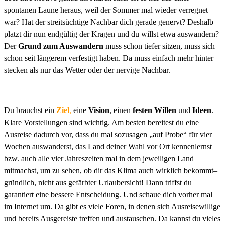
spontanen Laune heraus, weil der Sommer mal wieder verregnet
war? Hat der streitsüchtige Nachbar dich gerade genervt? Deshalb
platzt dir nun endgültig der Kragen und du willst etwa auswandern?
Der
Grund zum Auswandern
muss schon tiefer sitzen, muss sich
schon seit längerem verfestigt haben. Da muss einfach mehr hinter
stecken als nur das Wetter oder der nervige Nachbar.
Du brauchst ein
Ziel
,
eine
Vision
, einen
festen Willen
und
Ideen
.
Klare Vorstellungen sind wichtig. Am besten bereitest du eine
Ausreise dadurch vor, dass du mal sozusagen „auf Probe“ für vier
Wochen auswanderst, das Land deiner Wahl vor Ort kennenlernst
bzw. auch alle vier Jahreszeiten mal in dem jeweiligen Land
mitmachst, um zu sehen, ob dir das Klima auch wirklich bekommt–
gründlich, nicht aus gefärbter Urlaubersicht! Dann triffst du
garantiert eine bessere Entscheidung. Und schaue dich vorher mal
im Internet um. Da gibt es viele Foren, in denen sich Ausreisewillige
und bereits Ausgereiste treffen und austauschen. Da kannst du vieles